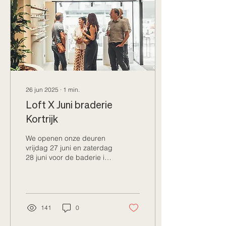
26 jun 2025
∙
1
min.
Loft X Juni braderie
Kortrijk
We openen onze deuren
vrijdag 27 juni en zaterdag
28 juni voor de baderie in
Kortrijk. Verwacht een
weekend vol
handgemaakte brillen...
141
0