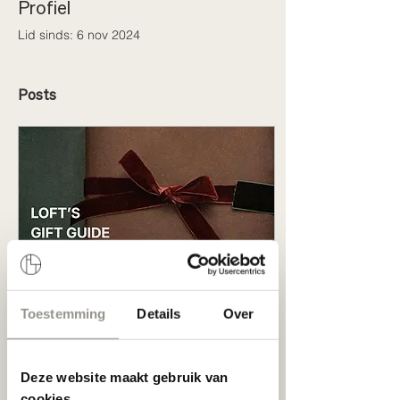
Profiel
Lid sinds: 6 nov 2024
Posts
Toestemming
Details
Over
19 dec 2025
∙
1
min.
A Sunday well spent 🎁
Deze website maakt gebruik van
cookies