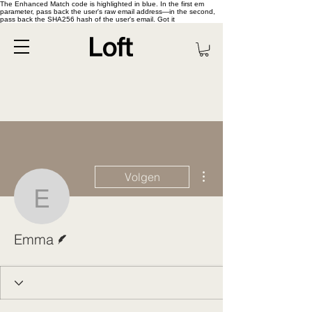
The Enhanced Match code is highlighted in blue. In the first em
parameter, pass back the user's raw email address—in the second,
pass back the SHA256 hash of the user's email. Got it
Meer acties
Volgen
Emma
Schrijver
Emma