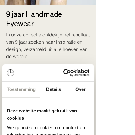
9 jaar Handmade
Eyewear
In onze collectie ontdek je het resultaat
van 9 jaar zoeken naar inspiratie en
design, verzameld uit alle hoeken van
de wereld.
We blijven voortdurend vernieuwen, in
kleur, vorm en materiaal. Onafhankelijk
van trends, los van wat anderen doen
Toestemming
Details
Over
of verwachten.
Van kleurrijk tot sober, van
Deze website maakt gebruik van
uitgesproken retro tot strak en
cookies
minimalistisch.
We gebruiken cookies om content en
advertenties te personaliseren, om