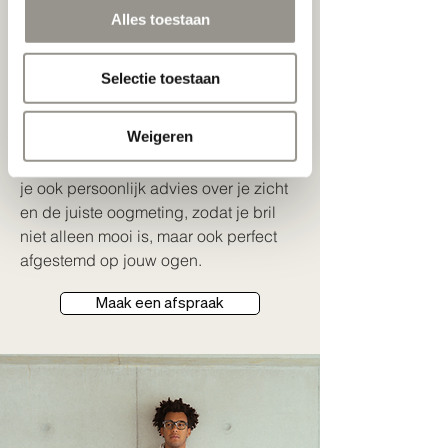
persoonlijkheid en je sterke
Alles toestaan
karaktertrekken in de kijker zet. Details
die de lijnen van je gezicht versterken.
Selectie toestaan
Vormen en kleuren die perfect bij je
passen.
Weigeren
Indien gewenst geven onze opticiens
je ook persoonlijk advies over je zicht
en de juiste oogmeting, zodat je bril
niet alleen mooi is, maar ook perfect
afgestemd op jouw ogen.
Maak een afspraak