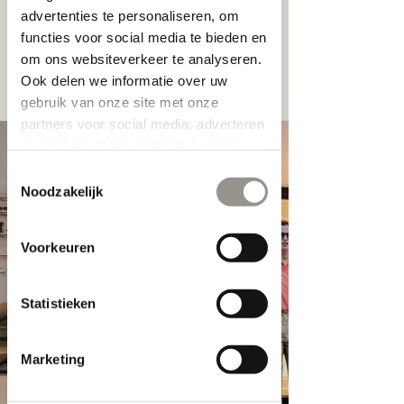
die brillen-freak die wij zoeken!
advertenties te personaliseren, om
Zie jij jezelf al tussen de foto's hier onder
functies voor social media te bieden en
staan? Stuur dan je cv met een unieke
om ons websiteverkeer te analyseren.
motivatie brief naar:
info@loftoptiek.com
Ook delen we informatie over uw
gebruik van onze site met onze
partners voor social media, adverteren
en analyse. Deze partners kunnen
deze gegevens combineren met
Toestemmingsselectie
andere informatie die u aan ze heeft
Noodzakelijk
verstrekt of die ze hebben verzameld
op basis van uw gebruik van hun
Voorkeuren
services.
Statistieken
Marketing