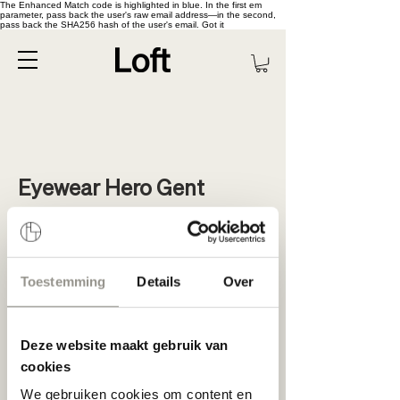
The Enhanced Match code is highlighted in blue. In the first em
parameter, pass back the user's raw email address—in the second,
pass back the SHA256 hash of the user's email. Got it
Eyewear Hero Gent
Voor onze winkel in Gent hebben wij een
nieuwe vaste kracht nodig.
Je geeft de allerbeste service aan onze
Toestemming
Details
Over
klanten. Je straalt een passie voor brillen
uit, je houdt ervan mensen te begeleiden in
de zoektocht naar een unieke bril en j
e
bent niet bang om de leiding te pakken
Deze website maakt gebruik van
tijdens het advies naar onze
klanten.
Herken jij jezelf hierin?
Dan
cookies
dompelen we je graag helemaal onder in
We gebruiken cookies om content en
de wereld van design optiek en ben jij wel