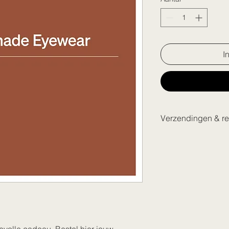
I
Verzendingen & re
Wij versturen onze
Verzendkosten voo
Levertermijn: 1 to
Het is niet mogeli
of terug te zenden
Gelieve langs één
te mailen naar inf