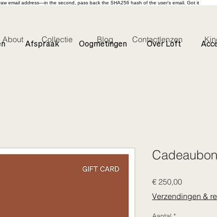
s raw email address—in the second, pass back the SHA256 hash of the user's email. Got it
About
Collectie
Blog
Contactlenzen
Kin
en
Afspraak
Oogmetingen
Over Loft
Acce
Cadeaubon 
Prijs
€ 250,00
Verzendingen & re
Aantal
*