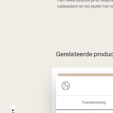
Het meest stressvrije en waard
cadeaubon en wij sturen het naa
Gerelateerde produ
Toestemming