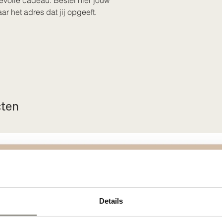
evolle cadeau. Bestel hier jouw
r het adres dat jij opgeeft.
cten
Details