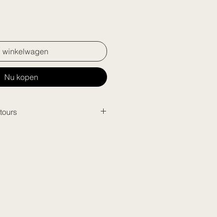
n winkelwagen
Nu kopen
tours
 pakjes met Bpost.
r aankopen onder 300€: 6€
t 3 werkdagen.
jk cadeaubonnen te retourneren
. Heeft u een fout gemaakt?
 van onze winkels te komen of
o@loftoptiek.com