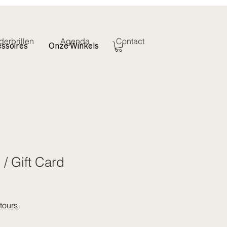
derbrillen
Agenda
Contact
ssoires
Onze Winkels
/ Gift Card
tours