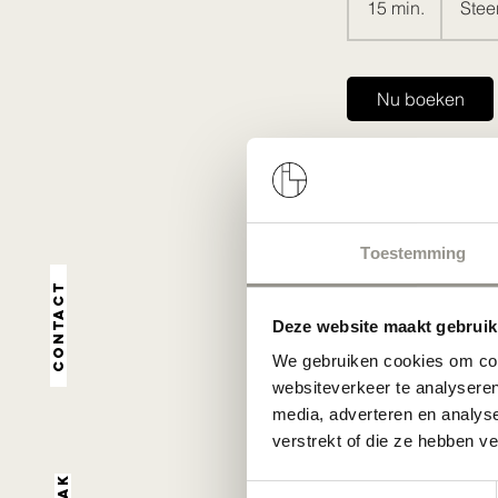
15 min.
1
Stee
5
m
i
Nu boeken
n
.
Annuleringsbel
Toestemming
Om te annuleren of
op te nemen.
Contact
Deze website maakt gebruik
We gebruiken cookies om cont
Contactgegev
websiteverkeer te analyseren
media, adverteren en analys
Steenhouwersvest 
verstrekt of die ze hebben v
Toestemmingsselectie