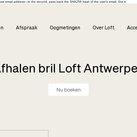
s raw email address—in the second, pass back the SHA256 hash of the user's email. Got it
en
Afspraak
Oogmetingen
Over Loft
Acce
fhalen bril Loft Antwerp
Nu boeken