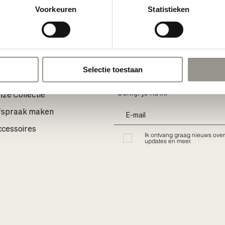
Voorkeuren
Statistieken
Selectie toestaan
Schrijf je nu in:
ze Collectie
fspraak maken
cessoires
Ik ontvang graag nieuws over
updates en meer.