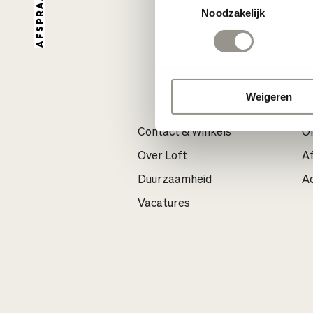
Afspraak
Noodzakelijk
Weigeren
Contact & Winkels
On
Over Loft
A
Duurzaamheid
Ac
Vacatures