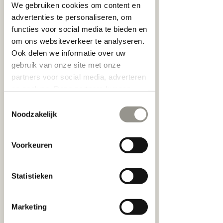
We gebruiken cookies om content en
advertenties te personaliseren, om
15 min.
1
Voorstraat
functies voor social media te bieden en
5
om ons websiteverkeer te analyseren.
m
i
Ook delen we informatie over uw
n
Nu boeken
gebruik van onze site met onze
.
partners voor social media, adverteren
en analyse. Deze partners kunnen
deze gegevens combineren met
Toestemmingsselectie
Annuleringsbeleid
andere informatie die u aan ze heeft
Noodzakelijk
verstrekt of die ze hebben verzameld
Om te annuleren of opnieuw in te plannen,
op basis van uw gebruik van hun
gelieve minstens 24 uur op voorhand
Voorkeuren
services.
telefonisch contact op te nemen.
Statistieken
Contactgegevens
Marketing
Voorstraat 5, Kortrijk, Belgium