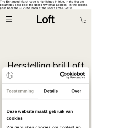
The Enhanced Match code is highlighted in blue. In the first em
parameter, pass back the user's raw email address—in the second,
pass back the SHA256 hash of the user's email. Got it
Herstelling bril Loft
Antwerpen
Toestemming
Details
Over
Nu boeken
Deze website maakt gebruik van
cookies
We gebruiken cookies om content en