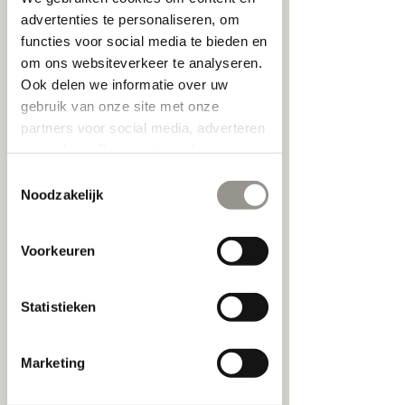
advertenties te personaliseren, om
30 min.
3
Steenhouwersvest 8 - 10
functies voor social media te bieden en
0
om ons websiteverkeer te analyseren.
m
Ook delen we informatie over uw
i
gebruik van onze site met onze
n
Nu boeken
.
partners voor social media, adverteren
en analyse. Deze partners kunnen
deze gegevens combineren met
Toestemmingsselectie
andere informatie die u aan ze heeft
Noodzakelijk
Annuleringsbeleid
verstrekt of die ze hebben verzameld
op basis van uw gebruik van hun
Om te annuleren of opnieuw in te plannen,
Voorkeuren
gelieve minstens 24 uur op voorhand
services.
telefonisch contact op te nemen.
Statistieken
Contactgegevens
Marketing
Steenhouwersvest 8-10, Antwerpen, België