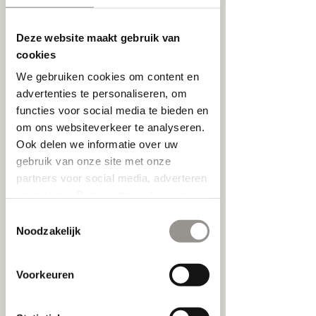
1 uur 30 min.
1
Deze website maakt gebruik van
u
cookies
u
Henegouwenstraat 89
3
We gebruiken cookies om content en
0
advertenties te personaliseren, om
m
functies voor social media te bieden en
i
Nu boeken
n
om ons websiteverkeer te analyseren.
.
Ook delen we informatie over uw
gebruik van onze site met onze
partners voor social media, adverteren
Beschrijving van de dienst
en analyse. Deze partners kunnen
deze gegevens combineren met
Toestemmingsselectie
Samen met ons team ga je op zoek naar
andere informatie die u aan ze heeft
Noodzakelijk
de perfecte bril. We tonen 6 verschillende
verstrekt of die ze hebben verzameld
stijlen en zoeken dan verder in de stijl die
het beste aanvoelt. Je wordt begeleid en
op basis van uw gebruik van hun
Voorkeuren
we tonen wat nieuw is en bij je karakter
services.
past.