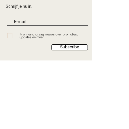
Schrijf je nu in:
Ik ontvang graag nieuws over promoties,
updates en meer.
Subscribe
Onze Collectie
Afspraak maken
Accessoires
Contact & Winkels