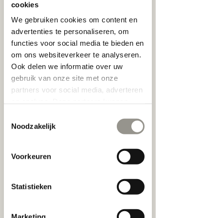
cookies
Oogmeting en advies in brillenglazen.
We gebruiken cookies om content en
Geen kosten bij aankoop van een bril.
advertenties te personaliseren, om
functies voor social media te bieden en
30
euro
om ons websiteverkeer te analyseren.
45 min.
4
€ 30
5
Ook delen we informatie over uw
m
gebruik van onze site met onze
Utrechtsestraat 91
i
partners voor social media, adverteren
n
en analyse. Deze partners kunnen
.
deze gegevens combineren met
Toestemmingsselectie
Nu boeken
andere informatie die u aan ze heeft
Noodzakelijk
verstrekt of die ze hebben verzameld
op basis van uw gebruik van hun
Voorkeuren
services.
Annuleringsbeleid
Statistieken
Om te annuleren of opnieuw in te plannen,
gelieve minstens 24 uur op voorhand
telefonisch contact op te nemen.
Marketing