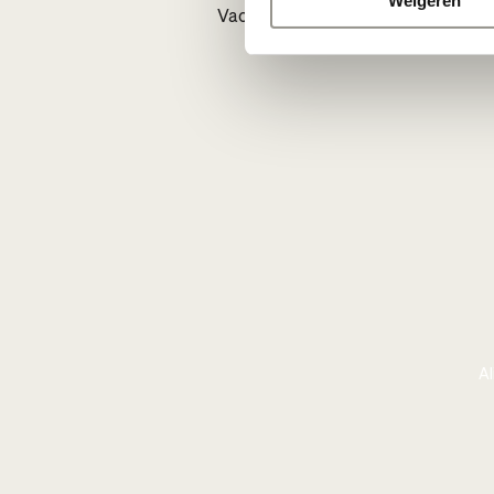
Weigeren
Vacatures
Al