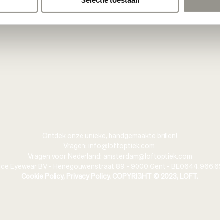
Selectie toestaan
updates en meer.
Ontdek onze unieke, handgemaakte brillen!
Vragen:
info@loftoptiek.com
Vragen voor Nederland:
amsterdam@loftoptiek.com
ice Eyewear BV - Henegouwenstraat 89 - 9000 Gent - BE0644.966.6
Cookie Policy,
Privacy Policy. COPYRIGHT © 2023, LOFT.