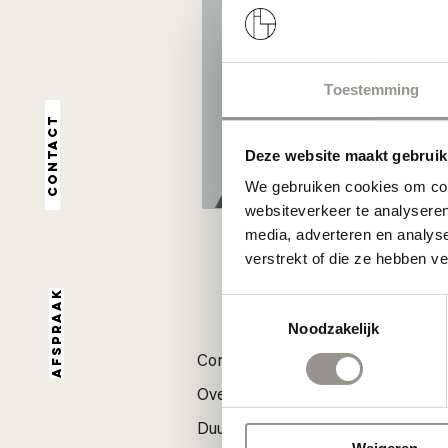
Toestemming
Contact
Deze website maakt gebruik
We gebruiken cookies om cont
websiteverkeer te analyseren
media, adverteren en analys
verstrekt of die ze hebben v
Afspraak
Toestemmingsselectie
Noodzakelijk
Contact & Winkels
On
Over Loft
A
Duurzaamheid
Ac