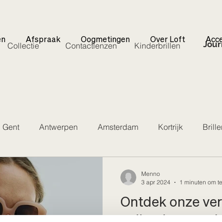
en
Afspraak
Oogmetingen
Over Loft
Acce
Jour
Collectie
Contactlenzen
Kinderbrillen
Gent
Antwerpen
Amsterdam
Kortrijk
Brill
Menno
3 apr 2024
1 minuten om te
Ontdek onze ve
collectie zonnebr