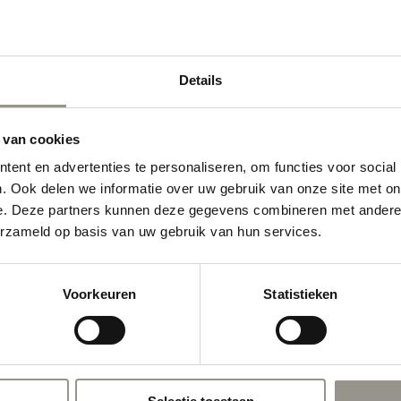
Ontdek onze vernieuwende co
Details
 van cookies
ent en advertenties te personaliseren, om functies voor social
. Ook delen we informatie over uw gebruik van onze site met on
e. Deze partners kunnen deze gegevens combineren met andere i
erzameld op basis van uw gebruik van hun services.
Voorkeuren
Statistieken
Schrijf je nu in:
ze Collectie
fspraak maken
cessoires
Ik ontvang graag nieuws over