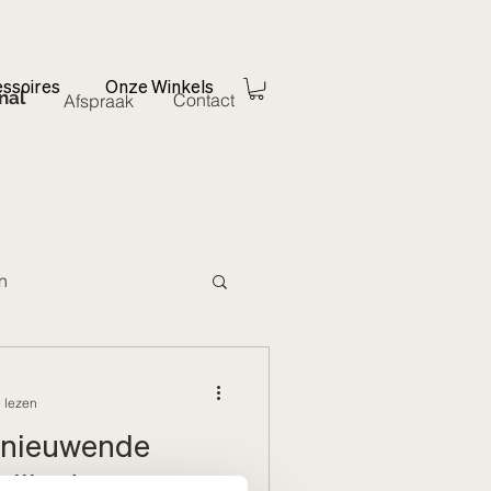
ssoires
Onze Winkels
nal
Contact
Afspraak
en
 lezen
rnieuwende
illen!