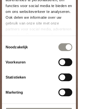
functies voor social media te bieden en
om ons websiteverkeer te analyseren.
Ook delen we informatie over uw
gebruik van onze site met onze
partners voor social media, adverteren
en analyse. Deze partners kunnen
deze gegevens combineren met
Toestemmingsselectie
andere informatie die u aan ze heeft
Noodzakelijk
verstrekt of die ze hebben verzameld
op basis van uw gebruik van hun
Voorkeuren
services.
Statistieken
Marketing