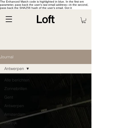
The Enhanced Match code is highlighted in blue. In the first em
parameter, pass back the user's raw email address—in the second,
pass back the SHA256 hash of the user's email. Got it
Journal
Antwerpen
Alle berichten
Zonnebrillen
Gent
Antwerpen
Amsterdam
Kortrijk