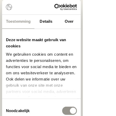
Toestemming
Details
Over
Deze website maakt gebruik van
cookies
We gebruiken cookies om content en
advertenties te personaliseren, om
functies voor social media te bieden en
om ons websiteverkeer te analyseren.
Ook delen we informatie over uw
gebruik van onze site met onze
'Als ik niet met 
partners voor social media, adverteren
brillen bezig 
en analyse. Deze partners kunnen
ben, dan toer ik 
deze gegevens combineren met
Toestemmingsselectie
samen met mijn 
andere informatie die u aan ze heeft
Noodzakelijk