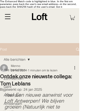
The Enhanced Match code is highlighted in blue. In the first em
parameter, pass back the user's raw email address—in the second,
pass back the SHA256 hash of the user's email. Got it
Post
Alle berichten
Menno
Alle berichten
29 feb 2024
1 minuten om te lezen
Ontdek onze nieuwste collega:
Zonnebrillen
Tom Leblans
Gent
Bijgewerkt op:
24 jan 2025
Yes! Een nieuwe aanwinst voor 
Antwerpen
Loft Antwerpen! We blijven 
Amsterdam
groeien (Natuurlijk niet te 