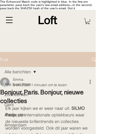
The Enhanced Match code is highlighted in blue. In the first em
parameter, pass back the user's raw email address—in the second,
pass back the SHA256 hash of the user's email. Got it
Post
Alle berichten
Emma
Alle berichten
9 okt 2025
1 minuten om te lezen
Bonjour, Paris. Bonjour, nieuwe
Zonnebrillen
collecties
Gent
Elk jaar kijken we er weer naar uit: 
SILMO 
Antwerpen
Parijs
, dé internationale optiekbeurs waar 
de nieuwste brillentrends en collecties 
Amsterdam
worden voorgesteld. Ook dit jaar waren we 