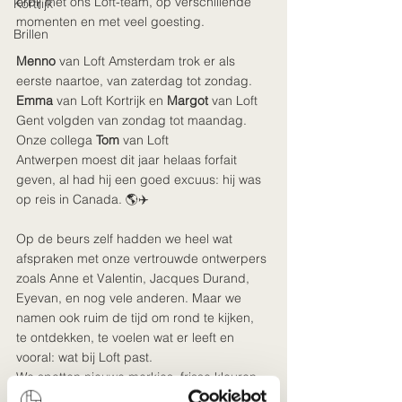
erbij met ons Loft-team, op verschillende 
Kortrijk
momenten en met veel goesting.
Brillen
Menno 
van Loft Amsterdam trok er als 
eerste naartoe, van zaterdag tot zondag.
Emma 
van Loft Kortrijk en 
Margot 
van Loft 
Gent volgden van zondag tot maandag.
Onze collega 
Tom 
van Loft 
Antwerpen moest dit jaar helaas forfait 
geven, al had hij een goed excuus: hij was 
op reis in Canada. 🌎✈️
Op de beurs zelf hadden we heel wat 
afspraken met onze vertrouwde ontwerpers 
zoals Anne et Valentin, Jacques Durand, 
Eyevan, en nog vele anderen. Maar we 
namen ook ruim de tijd om rond te kijken, 
te ontdekken, te voelen wat er leeft en 
vooral: wat bij Loft past.
We spotten nieuwe merkjes, frisse kleuren, 
opvallende vormen en duidelijke
 trends. 