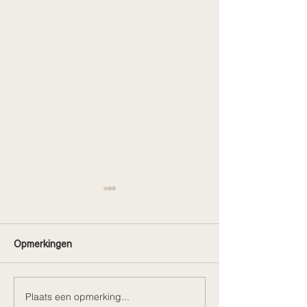
Opmerkingen
Plaats een opmerking...
Loft X Juni braderie
Ontdek de Nieu