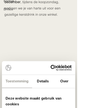
Kortrijk
december
, tijdens de koopzondag, 
nodigen we je van harte uit voor een 
Brillen
gezellige kerstdrink in onze winkel.
Toestemming
Details
Over
Kom langs en maak kennis met Emma!
Emma is onze nieuwe storemanager in 
Kortrijk, dit is dé perfecte gelegenheid om 
Deze website maakt gebruik van
haar te ontmoeten. Ze kijkt ernaar uit om 
cookies
samen met jou een glaasje te drinken en te 