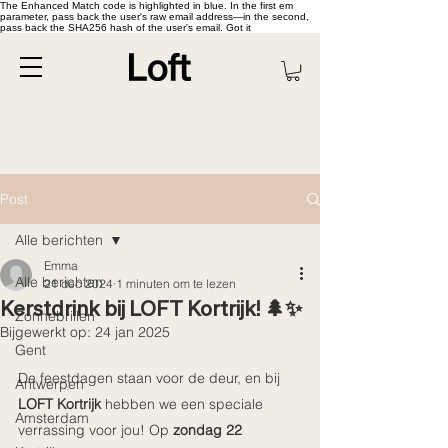
The Enhanced Match code is highlighted in blue. In the first em
parameter, pass back the user's raw email address—in the second,
pass back the SHA256 hash of the user's email. Got it
Post
Alle berichten
Emma
Alle berichten
21 dec 2024
1 minuten om te lezen
Kerstdrink bij LOFT Kortrijk! 🌲✨
Zonnebrillen
Bijgewerkt op:
24 jan 2025
Gent
De feestdagen staan voor de deur, en bij 
Antwerpen
LOFT Kortrijk
 hebben we een speciale 
Amsterdam
verrassing voor jou! Op 
zondag 22 