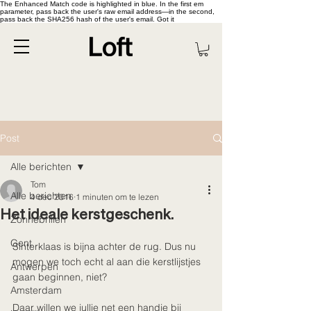
The Enhanced Match code is highlighted in blue. In the first em
parameter, pass back the user's raw email address—in the second,
pass back the SHA256 hash of the user's email. Got it
Post
Alle berichten
Tom
Alle berichten
4 dec 2016
1 minuten om te lezen
Het ideale kerstgeschenk.
Zonnebrillen
Gent
Sinterklaas is bijna achter de rug. Dus nu 
mogen we toch echt al aan die kerstlijstjes 
Antwerpen
gaan beginnen, niet? 
Amsterdam
Daar willen we jullie net een handje bij 