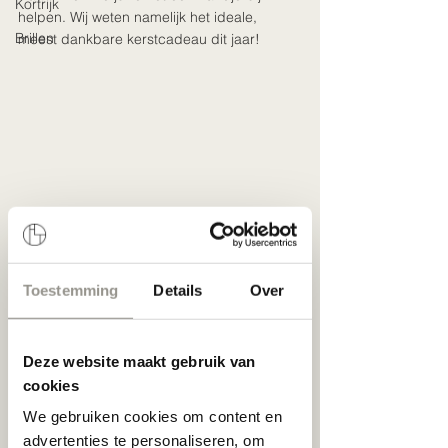
Kortrijk
helpen. Wij weten namelijk het ideale, 
Brillen
meest dankbare kerstcadeau dit jaar! 
Toestemming
Details
Over
Wil je het veilig aanpakken? Dan is een 
cadeaubon een absolute winner. De 
waarde kan je zelf kiezen. Of we houden 
het algemeen "ter waarde van een nieuwe 
Deze website maakt gebruik van
(zonne)bril. Dan regelen we alles erna. We 
cookies
pakken de waardebon samen in met een 
We gebruiken cookies om content en
mooie etui. Zo heb je toch al iets leuks om 
advertenties te personaliseren, om