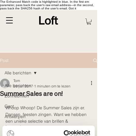
The Enhanced Match code is highlighted in blue. In the first em
parameter, pass back the user's raw email address—in the second,
pass back the SHA256 hash of the user's email. Got it
Post
Alle berichten
Tom
Alle berichten
28 jun 2017
1 minuten om te lezen
Summer Sales are on!
Zonnebrillen
Gent
Whoop Whoop! De Summer Sales zijn er. 
Dansen, feesten zingen. Want we hebben 
Antwerpen
een unieke selectie van brillen & 
Amsterdam
zonnebrillen aan super sunny prices. 