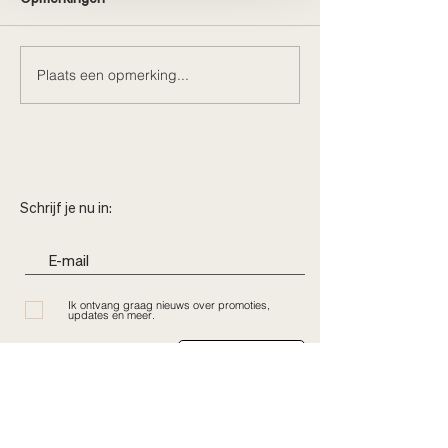
Plaats een opmerking...
Bonjour, Paris. Bonjour,
Loft X Juni brade
nieuwe collecties
Kortrijk
Schrijf je nu in:
Ik ontvang graag nieuws over promoties,
updates en meer.
Subscribe