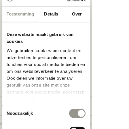
Kortrijk
Yes yes! En om het nog makkelijker te 
Brillen
maken zijn we ook nu zondag 3 juli 
Toestemming
Details
Over
geopend. 
Hopelijk tot dan!
Deze website maakt gebruik van
cookies
We gebruiken cookies om content en
advertenties te personaliseren, om
functies voor social media te bieden en
om ons websiteverkeer te analyseren.
Ook delen we informatie over uw
gebruik van onze site met onze
partners voor social media, adverteren
en analyse. Deze partners kunnen
deze gegevens combineren met
Toestemmingsselectie
andere informatie die u aan ze heeft
Noodzakelijk
verstrekt of die ze hebben verzameld
op basis van uw gebruik van hun