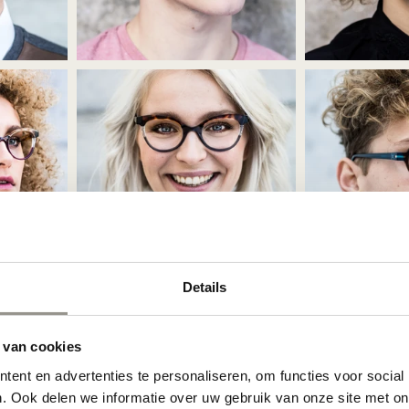
Details
 van cookies
ot 31 januari & niet cumuleerbaar met andere acties.
ent en advertenties te personaliseren, om functies voor social
. Ook delen we informatie over uw gebruik van onze site met on