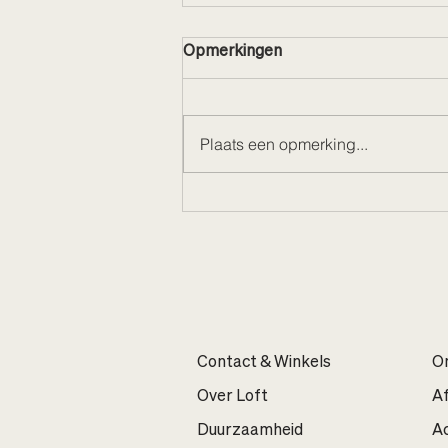
Opmerkingen
Plaats een opmerking...
A Sunday well spent 🎁
Contact & Winkels
On
Over Loft
A
Duurzaamheid
Ac