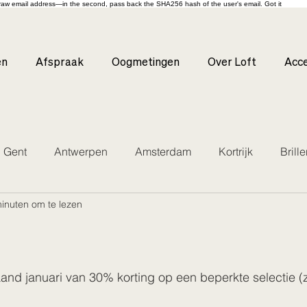
s raw email address—in the second, pass back the SHA256 hash of the user's email. Got it
en
Afspraak
Oogmetingen
Over Loft
Acce
Gent
Antwerpen
Amsterdam
Kortrijk
Brill
inuten om te lezen
and januari van 30% korting op een beperkte selectie (z