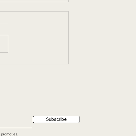
X Juni braderie Kortrijk
Subscribe
 promoties,