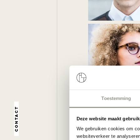
Toestemming
Contact
Deze website maakt gebruik
Actie geldig van 3 t
We gebruiken cookies om cont
websiteverkeer te analyseren