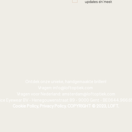
updates en meer.
Ontdek onze unieke, handgemaakte brillen!
Vragen:
info@loftoptiek.com
Vragen voor Nederland:
amsterdam@loftoptiek.com
ice Eyewear BV - Henegouwenstraat 89 - 9000 Gent - BE0644.966.6
Cookie Policy,
Privacy Policy. COPYRIGHT © 2023, LOFT.