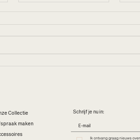
Loft 
Bonjour, Paris. Bonjour,
nieuwe collecties
Schrijf je nu in:
ze Collectie
fspraak maken
cessoires
Ik ontvang graag nieuws over