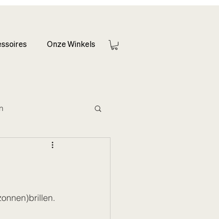
ssoires
Onze Winkels
en
onnen)brillen.