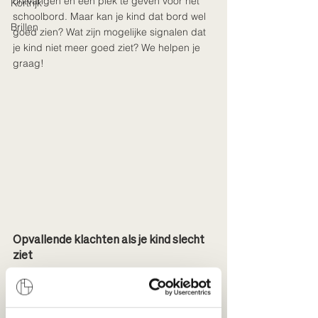
ontvangen en een plek te geven voor het 
Kortrijk
schoolbord. Maar kan je kind dat bord wel 
Brillen
goed zien? Wat zijn mogelijke signalen dat 
je kind niet meer goed ziet? We helpen je 
graag!
Opvallende klachten als je kind slecht 
ziet
Wil jij weten of je kind last heeft van slecht 
zicht? Check dan of hij of zij regelmatig last 
heeft van opvallende klachten zoals: 