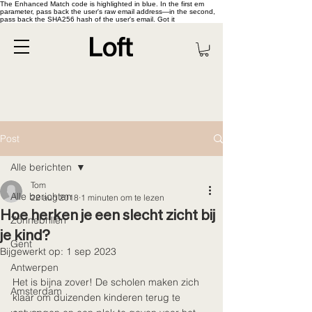
The Enhanced Match code is highlighted in blue. In the first em
parameter, pass back the user's raw email address—in the second,
pass back the SHA256 hash of the user's email. Got it
Post
Alle berichten
Tom
Alle berichten
22 aug 2018
1 minuten om te lezen
Hoe herken je een slecht zicht bij
Zonnebrillen
je kind?
Gent
Bijgewerkt op:
1 sep 2023
Antwerpen
Het is bijna zover! De scholen maken zich 
Amsterdam
klaar om duizenden kinderen terug te 