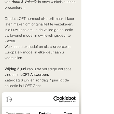
van 
Anne & Valentin
 in onze winkels kunnen 
presenteren.
Omdat LOFT normaal elke bril maar 1 keer 
laten maken om originaliteit te verzekeren, 
is dit uw kans om uit de volledige collectie 
uw favoriet model in uw lievelingskleur te 
kiezen.
We kunnen exclusief en als 
allereerste
 in 
Europa elk model in elke kleur aan u 
voorstellen.
Vrijdag 5 juni
 kan u de volledige collectie 
vinden in 
LOFT Antwerpen.
Zaterdag 6 juni en zondag 7 juni ligt de 
collectie in LOFT Gent. 
Bovendien kunnen we door onze trouwe 
samenwerking met Zeiss een unieke actie 
bieden op de zonneglazen. U ontvangt 
Toestemming
Details
Over
50% op al onze zonneglazen, ongeacht uw 