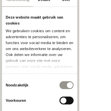
correctie of type glas. 
Deze website maakt gebruik van
cookies
We gebruiken cookies om content en
advertenties te personaliseren, om
functies voor social media te bieden en
om ons websiteverkeer te analyseren.
Ook delen we informatie over uw
gebruik van onze site met onze
partners voor social media, adverteren
en analyse. Deze partners kunnen
deze gegevens combineren met
Toestemmingsselectie
andere informatie die u aan ze heeft
Noodzakelijk
verstrekt of die ze hebben verzameld
op basis van uw gebruik van hun
Voorkeuren
services.