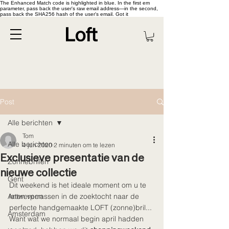
The Enhanced Match code is highlighted in blue. In the first em
parameter, pass back the user's raw email address—in the second,
pass back the SHA256 hash of the user's email. Got it
Post
Alle berichten
Tom
Alle berichten
4 jun 2020
2 minuten om te lezen
Exclusieve presentatie van de
Zonnebrillen
nieuwe collectie
Gent
Dit weekend is het ideale moment om u te 
Antwerpen
laten verrassen in de zoektocht naar de 
perfecte handgemaakte LOFT (zonne)bril... 
Amsterdam
Want wat we normaal begin april hadden 