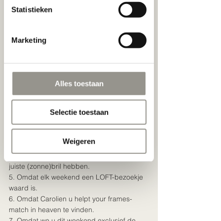
Statistieken
Marketing
Nog een klein duwtje nodig? Wij hebben in 
ieder geval al voldoende redenen om LOFT 
een bezoekje te brengen. 
Alles toestaan
1. Omdat je jezelf moet verwennen in deze 
tijden.
Selectie toestaan
2. Omdat we ook zondag 7 juni open zijn.
3. Omdat Tom u altijd weet te verrassen 
Weigeren
met iets nieuws.
4. Omdat we voor elke persoonlijkheid de 
juiste (zonne)bril hebben.
5. Omdat elk weekend een LOFT-bezoekje 
waard is.
6. Omdat Carolien u helpt your frames-
match in heaven te vinden.
7. Omdat we u dit weekend exclusief de 