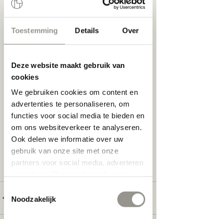
Kortrijk
Brillen
Toestemming
Details
Over
Deze website maakt gebruik van
cookies
We gebruiken cookies om content en
 Dankzij onze trouwe samenwerking met 
advertenties te personaliseren, om
Zeiss mogen we naar jaarlijkse gewoonte 
functies voor social media te bieden en
opnieuw een unieke korting aan onze 
om ons websiteverkeer te analyseren.
klanten aanbieden. Wanneer je nu een 
Ook delen we informatie over uw
zonnebril aankoopt met aangepaste glazen 
gebruik van onze site met onze
krijg je 1 glas gratis. Dit geldt voor al onze 
partners voor social media, adverteren
glazen, ongeacht uw sterkte of type lens. 
en analyse. Deze partners kunnen
deze gegevens combineren met
Toestemmingsselectie
andere informatie die u aan ze heeft
Noodzakelijk
verstrekt of die ze hebben verzameld