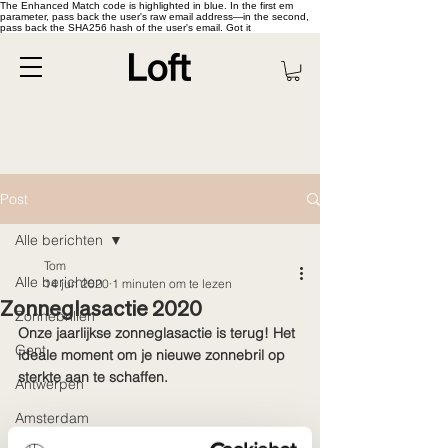
The Enhanced Match code is highlighted in blue. In the first em
parameter, pass back the user's raw email address—in the second,
pass back the SHA256 hash of the user's email. Got it
Post
Alle berichten
Tom
Alle berichten
14 jun 2020
1 minuten om te lezen
Zonneglasactie 2020
Zonnebrillen
Onze jaarlijkse zonneglasactie is terug! Het 
Gent
ideale moment om je nieuwe zonnebril op 
sterkte aan te schaffen. 
Antwerpen
Amsterdam