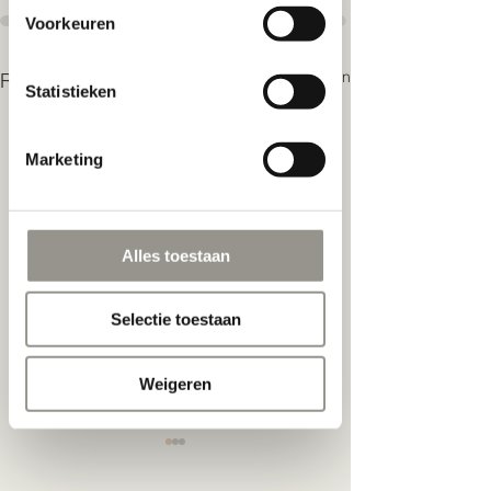
op basis van uw gebruik van hun
Voorkeuren
services.
Alles weergeven
Recente blogposts
Statistieken
Marketing
Alles toestaan
Selectie toestaan
Weigeren