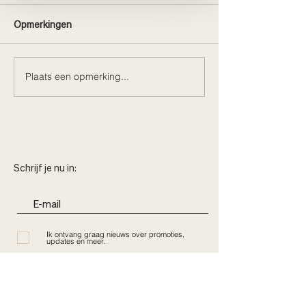
Opmerkingen
Plaats een opmerking...
Bonjour, Paris. Bonjour,
Loft X Juni brade
nieuwe collecties
Kortrijk
Schrijf je nu in:
Ik ontvang graag nieuws over promoties,
updates en meer.
Subscribe