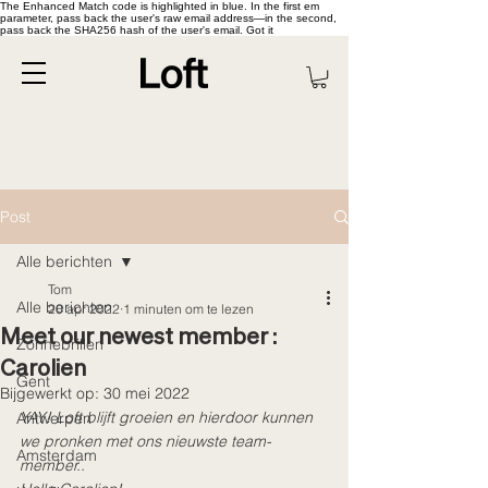
The Enhanced Match code is highlighted in blue. In the first em
parameter, pass back the user's raw email address—in the second,
pass back the SHA256 hash of the user's email. Got it
Post
Alle berichten
Tom
Alle berichten
20 apr 2022
1 minuten om te lezen
Meet our newest member :
Zonnebrillen
Carolien
Gent
Bijgewerkt op:
30 mei 2022
YAY! Loft blijft groeien en hierdoor kunnen 
Antwerpen
we pronken met ons nieuwste team-
Amsterdam
member.. 