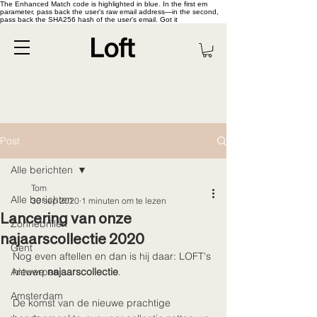
The Enhanced Match code is highlighted in blue. In the first em
parameter, pass back the user's raw email address—in the second,
pass back the SHA256 hash of the user's email. Got it
Post
Alle berichten
Tom
Alle berichten
30 sep 2020
1 minuten om te lezen
Lancering van onze
Zonnebrillen
najaarscollectie 2020
Gent
Nog even aftellen en dan is hij daar: LOFT's 
Antwerpen
nieuwe 
najaarscollectie
. 
Amsterdam
De komst van de nieuwe prachtige 