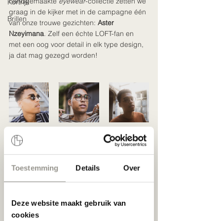
handgemaakte 
eyewear
-collectie zetten we 
Kortrijk
graag in de kijker met in de campagne één 
Brillen
van onze trouwe gezichten: 
Aster 
Nzeyimana
. Zelf een échte LOFT-fan en 
met een oog voor detail in elk type design, 
ja dat mag gezegd worden! 
Op 
zaterdag 3.10 en zondag 4.10
 wordt in 
LOFT Gent en LOFT Antwerpen de nieuwe 
Toestemming
Details
Over
collectie gepast gevierd met een 
New 
Collection Trunkshow-event. 
Bij deze bent u 
uitgenodigd, Bingo!  We verwennen uw 
Deze website maakt gebruik van
zintuigen niet enkel met menig moois, maar 
gaan nog net dat tikkeltje verder en 
cookies