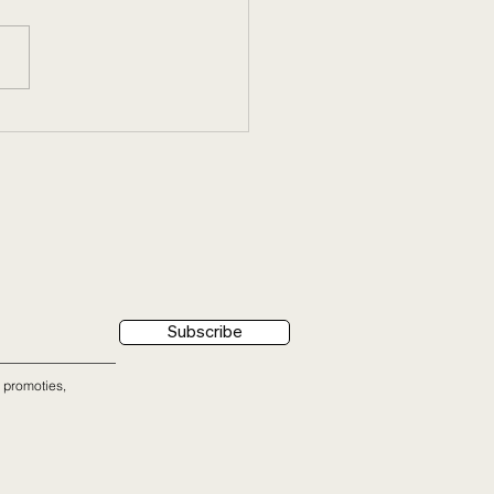
X Juni braderie Kortrijk
Subscribe
 promoties,