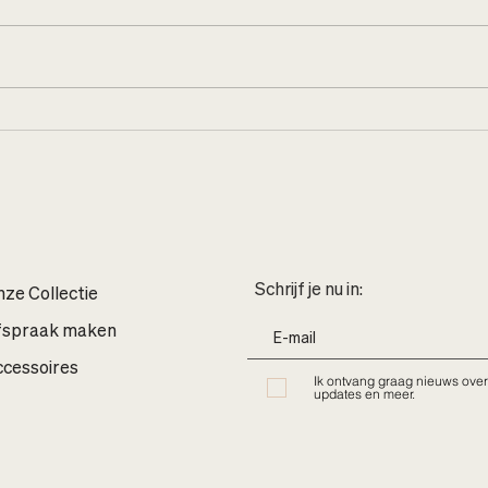
Loft 
Bonjour, Paris. Bonjour,
nieuwe collecties
Schrijf je nu in:
ze Collectie
fspraak maken
cessoires
Ik ontvang graag nieuws over
updates en meer.