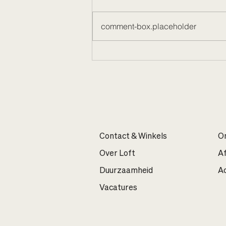
comment-box.placeholder
A Sunday well spent 🎁
Contact & Winkels
On
Over Loft
A
Duurzaamheid
Ac
Vacatures