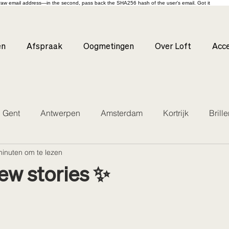
s raw email address—in the second, pass back the SHA256 hash of the user's email. Got it
en
Afspraak
Oogmetingen
Over Loft
Acce
Gent
Antwerpen
Amsterdam
Kortrijk
Brill
minuten om te lezen
ew stories ✨