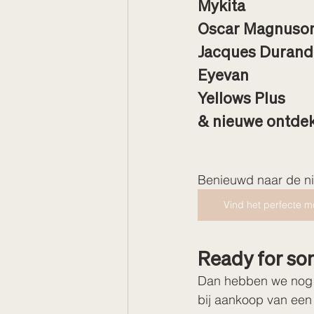
Mykita
Oscar Magnuso
Jacques Durand
Eyevan
Yellows Plus
& nieuwe ontdek
Benieuwd naar de ni
Vind het perfecte m
Ready for so
Dan hebben we nog ie
bij aankoop van een z