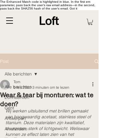
The Enhanced Match code is highlighted in blue. In the first em
parameter, pass back the user's raw email address—in the second,
pass back the SHA256 hash of the user's email. Got it
Post
Alle berichten
Tom
Alle berichten
5 feb 2022
3 minuten om te lezen
Wear & tear bij monturen: wat te
Zonnebrillen
doen?
Gent
Wij werken uitsluitend met brillen gemaakt 
van hoogwaardig acetaat, stainless steel of 
Antwerpen
titanium. Deze materialen zijn kwalitatief, 
duurzaam, sterk of lichtgewicht. Weliswaar 
Amsterdam
kunnen ze effect laten zien van het 