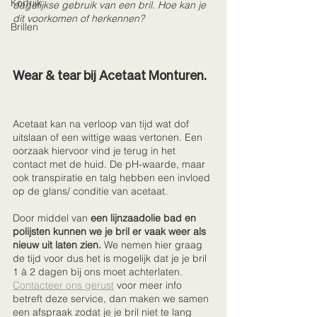
Kortrijk
dagelijkse gebruik van een bril. Hoe kan je 
dit voorkomen of herkennen?
Brillen
Wear & tear bij Acetaat Monturen.
Acetaat kan na verloop van tijd wat dof 
uitslaan of een wittige waas vertonen. Een 
oorzaak hiervoor vind je terug in het 
contact met de huid. De pH-waarde, maar 
ook transpiratie en talg hebben een invloed 
op de glans/ conditie van acetaat. 
Door middel van 
een lijnzaadolie bad en 
polijsten kunnen we je bril er vaak weer als 
nieuw uit laten zien.
 We nemen hier graag 
de tijd voor dus het is mogelijk dat je je bril 
1 à 2 dagen bij ons moet achterlaten. 
Contacteer ons gerust
 voor meer info 
betreft deze service, dan maken we samen 
een afspraak zodat je je bril niet te lang 