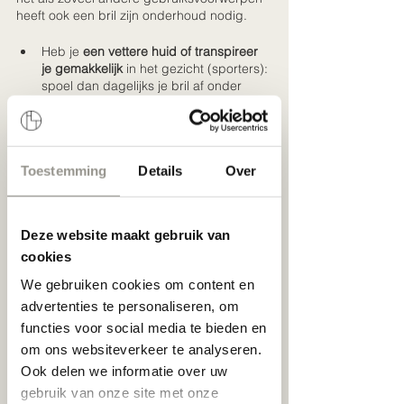
heeft ook een bril zijn onderhoud nodig. 
Heb je 
een vettere huid of transpireer 
je gemakkelijk 
in het gezicht (sporters): 
spoel dan dagelijks je bril af onder 
lauwwarm water en droog deze met 
een microvezeldoek. 
Vertoef je veel aan de kust?
 Ook dan 
heeft je bril er baat bij dat je deze 
Toestemming
Details
Over
regelmatig afspoelt met lauw warm 
water om zo zout, zand en stof te 
verwijderen. 
Met je bril in de regen geweest?
 Spoel 
Deze website maakt gebruik van
waar mogelijk weer met lauwwarm 
cookies
water of droog deze z.s.m. zodat de 
zuren en chlorides in regenwater geen 
We gebruiken cookies om content en
vat krijgen op je bril. 
advertenties te personaliseren, om
Ook hier mag je ons altijd over contacteren 
functies voor social media te bieden en
voor onderhoudstips of mogelijke 
oplossingen om je bril er weer als nieuw uit 
om ons websiteverkeer te analyseren.
te laten zien.
Ook delen we informatie over uw
gebruik van onze site met onze