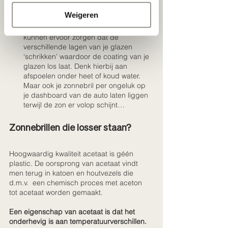
flesje mag je ten alle tijden bij ons laten 
Weigeren
navullen. 
Snelle temperatuurswisselingen 
kunnen ervoor zorgen dat de 
verschillende lagen van je glazen 
‘schrikken’ waardoor de coating van je 
glazen los laat. Denk hierbij aan 
afspoelen onder heet of koud water. 
Maar ook je zonnebril per ongeluk op 
je dashboard van de auto laten liggen 
terwijl de zon er volop schijnt…
Zonnebrillen die losser staan?
Hoogwaardig kwaliteit acetaat is géén 
plastic. De oorsprong van acetaat vindt 
men terug in katoen en houtvezels die 
d.m.v.  een chemisch proces met aceton 
tot acetaat worden gemaakt. 
Een eigenschap van acetaat is dat het 
onderhevig is aan temperatuurverschillen.