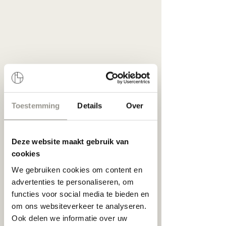
Toestemming
Details
Over
Deze website maakt gebruik van
cookies
We gebruiken cookies om content en
advertenties te personaliseren, om
Wat maakt de Young Designer Days bij 
Loft zo speciaal?
functies voor social media te bieden en
om ons websiteverkeer te analyseren.
- Origineel Design: 
Onze collectie omvat 
Ook delen we informatie over uw
monturen uit verschillende delen van de 