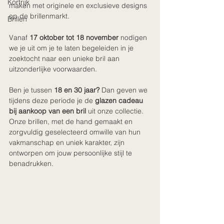
Kortrijk
maken met originele en exclusieve designs 
op de brillenmarkt. 
Brillen
Vanaf 
17 oktober tot 18 november
 nodigen 
we je uit om je te laten begeleiden in je 
zoektocht naar een unieke bril aan 
uitzonderlijke voorwaarden. 
Ben je tussen 
18 en 30 jaar?
 Dan geven we 
tijdens deze periode je de 
glazen cadeau 
bij aankoop van een bril
 uit onze collectie. 
Onze brillen, met de hand gemaakt en 
zorgvuldig geselecteerd omwille van hun 
vakmanschap en uniek karakter, zijn 
ontworpen om jouw persoonlijke stijl te 
benadrukken.