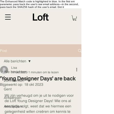
The Enhanced Match code is highlighted in blue. In the first em
parameter, pass back the user's raw email address—in the second,
pass back the SHA256 hash of the user's email. Got it
Post
Alle berichten
Lisa
Alle berichten
17 okt 2023
1 minuten om te lezen
'Young Designer Days' are back
Zonnebrillen
Bijgewerkt op:
18 okt 2023
Gent
Wij zijn verheugd om je uit te nodigen voor 
Antwerpen
de Loft Young Designer Days! Wie ons al 
een tijdje volgt, weet dat we hiermee een 
Amsterdam
gelegenheid willen creëren om kennis te 